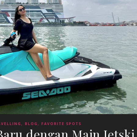
,
,
AVELLING
BLOG
FAVORITE SPOTS
Baru dengan Main Jetski