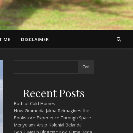
T ME
DISCLAIMER
Cari
Recent Posts
Both of Cold Homes
How Gramedia Jalma Reimagines the
Bookstore Experience Through Space
Menyelami Arsip Kolonial Belanda
Gen Z Masih Blogging Kok. Cuma Beda