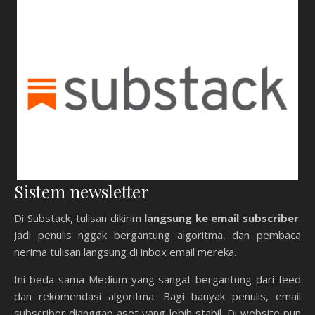
Sistem newsletter
Di Substack, tulisan dikirim
langsung ke email subscriber
.
Jadi penulis nggak bergantung algoritma, dan pembaca
nerima tulisan langsung di inbox email mereka.
Ini beda sama Medium yang sangat bergantung dari feed
dan rekomendasi algoritma. Bagi banyak penulis, email
subscriber dianggap aset yang lebih stabil. Di website pun