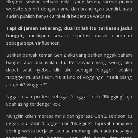
Blogger seakan sebuah gelar yang keren, karena punya
website sendiri dengan nama dan brandingan sendiri, atau
sudah publish banyak artikel di beberapa website.
Tapi di jaman sekarang, dua istilah itu terkesan jadul
banget
, meskipun secara reputasi masih dihormati
sebagai sepuh influencer.
Bahkan banyak teman Gen Z aku yang bahkan nggak paham
banget apa dua istilah itu. Pertanyaan yang sering aku
dapat saat nyebut diri aku sebagai ‘blogger’ adalah
“Blogger itu apa kak?”, “Is it kind of vlogging?”, “Tadi bilang
apa, kak? Vlogger?”
Nggak usah profesi sebagai ‘blogger’ deh. ‘Blogging’ aja
udah asing terdengar kok.
Mungkin kalian merasa miris dan ngerasa Gen Z sebloon itu
nggak tau istilah ‘blogger’ dan ‘blogging’. Tapi yah namanya
seiring waktu berjalan, semua memang akan ada masanya
tersendiri. Kalian blogger yang udah hidup dari masa