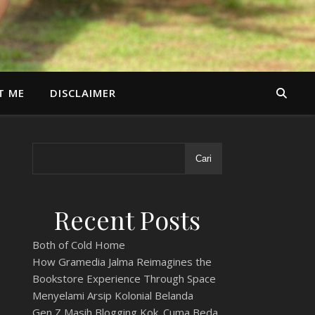
T ME
DISCLAIMER
Cari
Recent Posts
Both of Cold Home
How Gramedia Jalma Reimagines the
Bookstore Experience Through Space
Menyelami Arsip Kolonial Belanda
Gen Z Masih Blogging Kok. Cuma Beda