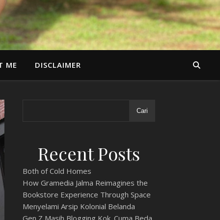
T ME
DISCLAIMER
Cari
Recent Posts
Both of Cold Homes
How Gramedia Jalma Reimagines the
Bookstore Experience Through Space
Menyelami Arsip Kolonial Belanda
Gen Z Masih Blogging Kok. Cuma Beda