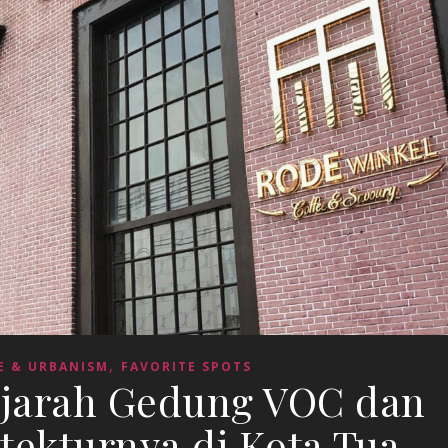
,
E & URBANISM
FAVORITE SPOTS
ejarah Gedung VOC dan
tekturnya di Kota Tua