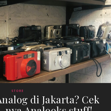
STORE
nalog di Jakarta? Cek
e-nya Analooks.stuff!