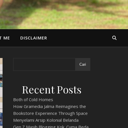
T ME
DISCLAIMER
Cari
Recent Posts
Both of Cold Homes
How Gramedia Jalma Reimagines the
Bookstore Experience Through Space
Menyelami Arsip Kolonial Belanda
Gen Z Masih Blogging Kok. Cuma Beda