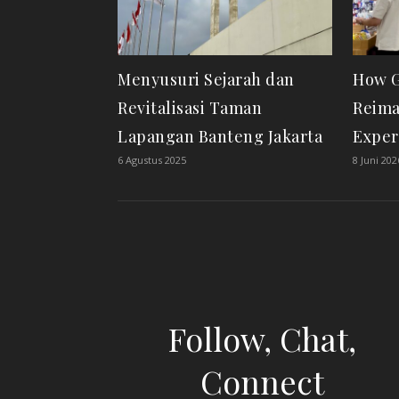
Menyusuri Sejarah dan
How G
Revitalisasi Taman
Reima
Lapangan Banteng Jakarta
Exper
6 Agustus 2025
8 Juni 202
Follow, Chat,
Connect