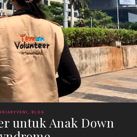
,
#DIARYVENI
BLOG
eer untuk Anak Down
yndrome