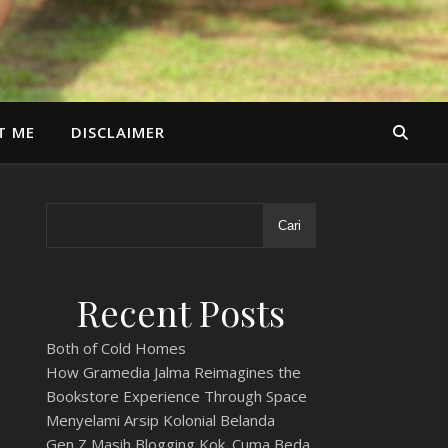
T ME
DISCLAIMER
Cari
Recent Posts
Both of Cold Homes
How Gramedia Jalma Reimagines the
Bookstore Experience Through Space
Menyelami Arsip Kolonial Belanda
Gen Z Masih Blogging Kok. Cuma Beda